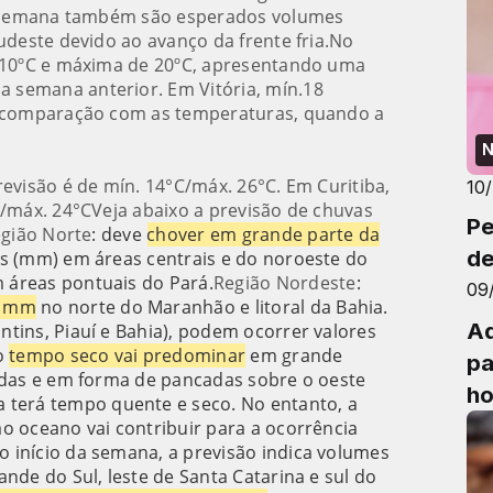
ma semana também são esperados volumes
udeste devido ao avanço da frente fria.No
e 10ºC e máxima de 20ºC, apresentando uma
 semana anterior. Em Vitória, mín.18
m comparação com as temperaturas, quando a
N
evisão é de mín. 14°C/máx. 26°C. Em Curitiba,
10
C/máx. 24°CVeja abaixo a previsão de chuvas
Pe
egião Norte
: deve
chover em grande parte da
de
os (mm) em áreas centrais e do noroeste do
 áreas pontuais do Pará.
Região Nordeste
:
09
0 mm
no norte do Maranhão e litoral da Bahia.
Ad
tins, Piauí e Bahia), podem ocorrer valores
o
tempo seco vai predominar
em grande
pa
adas e em forma de pancadas sobre o oeste
ho
a terá tempo quente e seco. No entanto, a
re
o oceano vai contribuir para a ocorrência
no início da semana, a previsão indica volumes
nde do Sul, leste de Santa Catarina e sul do