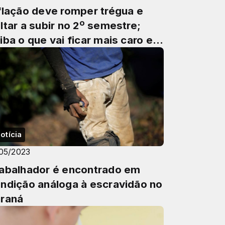
flação deve romper trégua e
ltar a subir no 2º semestre;
iba o que vai ficar mais caro e
r quê
otícia
/05/2023
abalhador é encontrado em
ndição análoga à escravidão no
raná