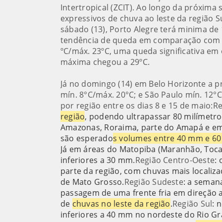
Intertropical (ZCIT). Ao longo da próxi
expressivos de chuva ao leste da região S
sábado (13), Porto Alegre terá minima d
tendência de queda em comparação com a
ºC/máx. 23ºC, uma queda significativa e
máxima chegou a 29ºC.
Já no domingo (14) em Belo Horizonte a pr
mín. 8°C/máx. 20°C; e São Paulo mín. 12°
por região entre os dias 8 e 15 de maio:R
região
, podendo ultrapassar 80 milímetr
Amazonas, Roraima, parte do Amapá e em
são esperado
s volumes entre 40 mm e 6
Já em áreas do Matopiba (Maranhão, Tocan
inferiores a 30 mm.
Região Centro-Oeste
: 
parte da região, com chuvas mais localiz
de Mato Grosso.
Região Sudeste
: a seman
passagem de uma frente fria em direção a
de
chuvas no leste da região
.
Região Sul
: 
inferiores a 40 mm no nordeste do Rio Gra