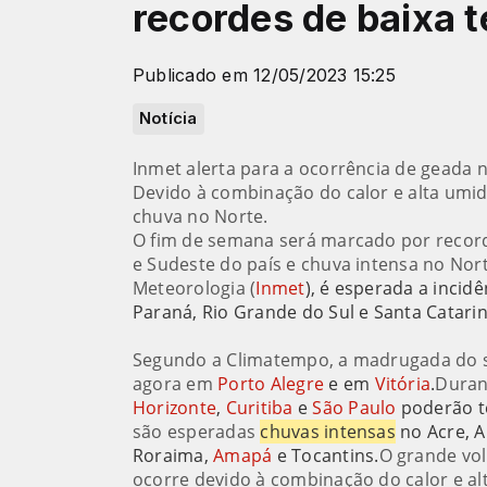
recordes de baixa 
Publicado em 12/05/2023 15:25
Notícia
Inmet alerta para a ocorrência de geada n
Devido à combinação do calor e alta um
chuva no Norte.
O fim de semana será marcado por recorde
e Sudeste do país e chuva intensa no Nor
Meteorologia (
Inmet
), é esperada a incidê
Paraná, Rio Grande do Sul e Santa Catarin
Segundo a Climatempo, a madrugada do sá
agora em
Porto Alegre
e em
Vitória
.
Duran
Horizonte
,
Curitiba
e
São Paulo
poderão t
são esperadas
chuvas intensas
no Acre, 
Roraima,
Amapá
e Tocantins.
O grande vo
ocorre devido à combinação do calor e a