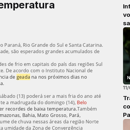
temperatura
In
vo
sa
po
o Paraná, Rio Grande do Sul e Santa Catarina.
idade, são esperados grandes acumulados de
s de frio em capitais do país das regiões Sul
te. De acordo com o Instituto Nacional de
ncia de
geada
na nos próximos dias no
N
a.
11
bado (13) poderá ser a mais fria do ano até
Tr
te a madrugada do domingo (14),
Belo
co
er recordes de baixa temperatura.
Também
Pa
Amazonas, Bahia, Mato Grosso, Pará,
lume de chuva nessas áreas da região Norte
lta umidade da Zona de Convergência