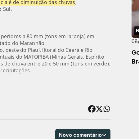
cia é de diminuição das chuvas
,
 Sul.
N
uperiores a 80 mm (tons em laranja) em
08
stado do Maranhão.
, oeste do Piauí, litoral do Ceará e Rio
Go
tuais do MATOPIBA (Minas Gerais, Espírito
Br
s de chuva entre 20 e 50 mm (tons em verde).
recipitações.
Novo comentário